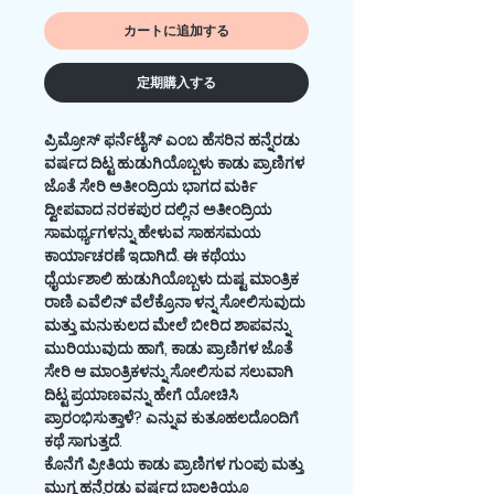
カートに追加する
定期購入する
ಪ್ರಿಮ್ರೋಸ್ ಫರ್ನೆಟೈಸ್ ಎಂಬ ಹೆಸರಿನ ಹನ್ನೆರಡು
ವರ್ಷದ ದಿಟ್ಟ ಹುಡುಗಿಯೊಬ್ಬಳು ಕಾಡು ಪ್ರಾಣಿಗಳ‌
ಜೊತೆ ಸೇರಿ ಅತೀಂದ್ರಿಯ ಭಾಗದ ಮರ್ಕಿ
ದ್ವೀಪವಾದ ನರಕಪುರ ದಲ್ಲಿನ ಅತೀಂದ್ರಿಯ
ಸಾಮರ್ಥ್ಯಗಳನ್ನು ಹೇಳುವ ಸಾಹಸಮಯ
ಕಾರ್ಯಾಚರಣೆ ಇದಾಗಿದೆ‌. ಈ ಕಥೆಯು
ಧೈರ್ಯಶಾಲಿ ಹುಡುಗಿಯೊಬ್ಬಳು ದುಷ್ಟ ಮಾಂತ್ರಿಕ
ರಾಣಿ ಎವೆಲಿನ್ ವೆಲೆಕ್ರೊನಾ ಳನ್ನ ಸೋಲಿಸುವುದು
ಮತ್ತು ಮನುಕುಲದ ಮೇಲೆ ಬೀರಿದ ಶಾಪವನ್ನು
ಮುರಿಯುವುದು ಹಾಗೆ, ಕಾಡು ಪ್ರಾಣಿಗಳ ಜೊತೆ
ಸೇರಿ ಆ ಮಾಂತ್ರಿಕಳನ್ನು ಸೋಲಿಸುವ ಸಲುವಾಗಿ
ದಿಟ್ಟ ಪ್ರಯಾಣವನ್ನು ಹೇಗೆ ಯೋಚಿಸಿ
ಪ್ರಾರಂಭಿಸುತ್ತಾಳೆ? ಎನ್ನುವ ಕುತೂಹಲದೊಂದಿಗೆ
ಕಥೆ ಸಾಗುತ್ತದೆ.
ಕೊನೆಗೆ ಪ್ರೀತಿಯ ಕಾಡು ಪ್ರಾಣಿಗಳ ಗುಂಪು ಮತ್ತು
ಮುಗ್ದ ಹನ್ನೆರಡು ವರ್ಷದ ಬಾಲಕಿಯೂ