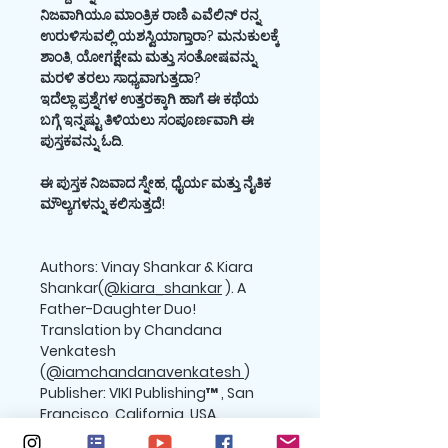
ನಿಜವಾಗಿಯೂ ಮಾಂತ್ರಿಕ ರಾಣಿ ಎವೆಲಿನ್ ರನ್ನ
ಉರುಳಿಸುವಲ್ಲಿ ಯಶಸ್ವಿಯಾಗ್ತಾರಾ? ಮನುಕುಲಕ್ಕೆ
ಶಾಂತಿ, ಯೋಗಕ್ಷೇಮ ಮತ್ತು ಸಂತೋಷವನ್ನು
ಮರಳಿ ತರಲು ಸಾಧ್ಯವಾಗುತ್ತದಾ?
ಇದೆಲ್ಲಾ ಪ್ರಶ್ನೆಗಳ ಉತ್ತರಕ್ಕಾಗಿ ಹಾಗೆ ಈ ಕಥೆಯ
ಬಗ್ಗೆ ಇನ್ನಷ್ಟು ತಿಳಿಯಲು ಸಂಪೂರ್ಣವಾಗಿ ಈ
ಪುಸ್ತಕವನ್ನು ಓದಿ.
ಈ ಪುಸ್ತಕ ನಿಜವಾದ ಸ್ನೇಹ, ಧೈರ್ಯ ಮತ್ತು ನೈತಿಕ
ಮೌಲ್ಯಗಳನ್ನು ಕಲಿಸುತ್ತದೆ!
Authors: Vinay Shankar & Kiara
Shankar(
@kiara_shankar
). A
Father-Daughter Duo!
Translation by Chandana
Venkatesh
(
@iamchandanavenkatesh
)
Publisher: VIKI Publishing™ , San
Francisco, California, USA.