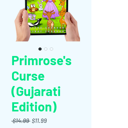
Primrose's
Curse
(Gujarati
Edition)
通
セ
 $14.99 
$11.99