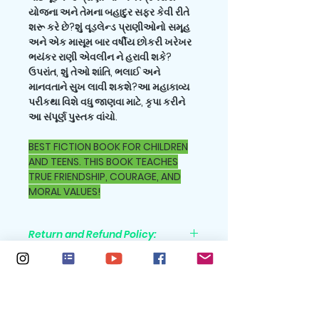
યોજના અને તેમના બહાદુર સફર કેવી રીતે
શરૂ કરે છે?શું વૂડલેન્ડ પ્રાણીઓનો સમૂહ
અને એક માસૂમ બાર વર્ષીય છોકરી ખરેખર
ભયંકર રાણી એવલીન ને હરાવી શકે?
ઉપરાંત, શું તેઓ શાંતિ, ભલાઈ અને
માનવતાને સુખ લાવી શકશે?આ મહાકાવ્ય
પરીકથા વિશે વધુ જાણવા માટે, કૃપા કરીને
આ સંપૂર્ણ પુસ્તક વાંચો.
BEST FICTION BOOK FOR CHILDREN
AND TEENS. THIS BOOK TEACHES
TRUE FRIENDSHIP, COURAGE, AND
MORAL VALUES!
Return and Refund Policy:
All purchases are nonrefundable
Shipping Policy:
Shipping cost is not included in
Features
the sales price. Please go to the