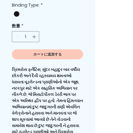
常
ー
Binding Type:
*
価
ル
格
価
格
数量
*
カートに追加する
પ્રિમરોસ ફર્નેટિસ, સુંદર બહાદુર બાર વર્ષીય
છોકરી અને દૈવી રહસ્યમય ક્ષમતાઓ
ધરાવતા વૂડલેન્ડના પ્રાણીઓનો એક જૂથ,
નરકપુર માટે એક સાહસિક અભિયાન પર
નીકળે છે, જે મિસટોપીકલ ડેરરી ભાગ પર
એક અસ્થિર દ્વીપ પર હતો. તેમના હિંમતવાન
અભિયાનમાં દુષ્ટ જાદુગરની રાણી એવલિન
વેલેક્રોનાને હરાવવા અને માનવતા પર જે
શાપ મૂકવામાં આવ્યો છે તેને તોડવાનો
સમાવેશ થાય છે.દુષ્ટ જાદુગરની ને હરાવવા
માટે વૂડલેન્ડ પ્રાણીઓ અને પ્રિમરોસ