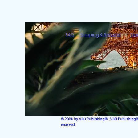
FAQ
Shipping & Returns
Sto
© 2026 by VIKI Publishing® . VIKI Publishing® i
reserved.