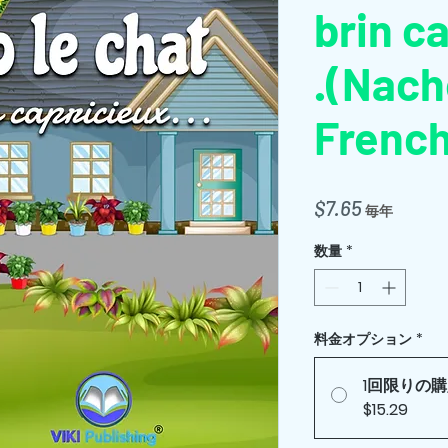
brin ca
.(Nach
French
価
$7.65
毎年
格
数量
*
料金オプション
*
1回限りの
$15.29