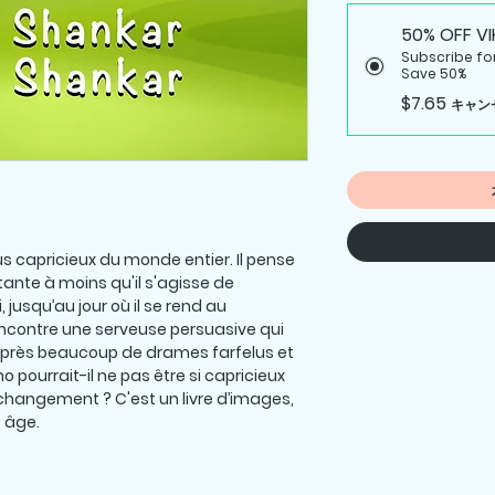
50% OFF VI
Subscribe for 
Save 50%
$7.65
キャン
us capricieux du monde entier. Il pense
ante à moins qu'il s'agisse de
, jusqu’au jour où il se rend au
ncontre une serveuse persuasive qui
 Après beaucoup de drames farfelus et
 pourrait-il ne pas être si capricieux
u changement ? C'est un livre d’images,
t âge
.