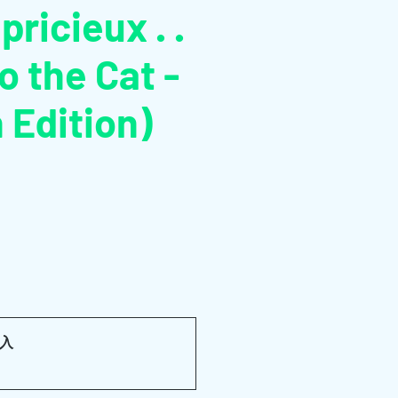
pricieux . .
o the Cat -
 Edition)
購入