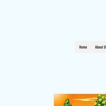
Home
About U