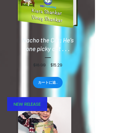
Nacho the Cat: He’s
one picky cat . . .
通
セ
$16.99
$15.29
常
ー
価
ル
格
価
カートに追加する
格
NEW RELEASE