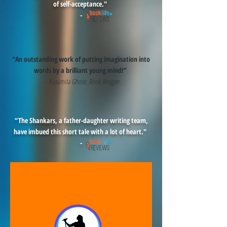
of self-acceptance."
-
“An outstanding work of putting imagination into
words by a brilliant young mind!”
- Kusumita Ghose, Book Blogger.
“The Shankars, a father-daughter writing team,
have imbued this short tale with a lot of heart."
-