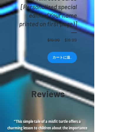
[Personalized special
edition(Your name
printed on first page)]
通
セ
$19.99
$18.99
常
ー
価
ル
格
価
カートに追加する
格
Reviews
“This simple tale of a misfit turtle offers a
charming lesson to children about the importance