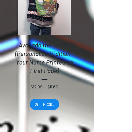
Avocado the Turtle:
(Personalized Edition -
Your Name Printed on
First Page)
通
セ
$12.99
$11.69
常
ー
価
ル
格
価
カートに追加する
格