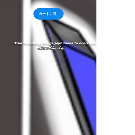
常
ー
価
ル
格
価
カートに追加する
格
True friendship brings joyfulness to one's life."
- Kiara Shankar