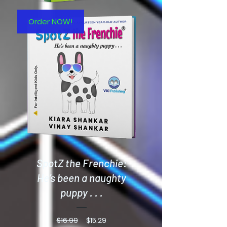
Order NOW!
SpotZ the Frenchie:
He’s been a naughty
puppy . . .
通
セ
$16.99
$15.29